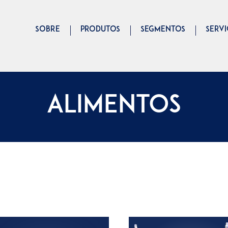
Pular
para
SOBRE
PRODUTOS
SEGMENTOS
SERV
o
conteúdo
principal
ALIMENTOS