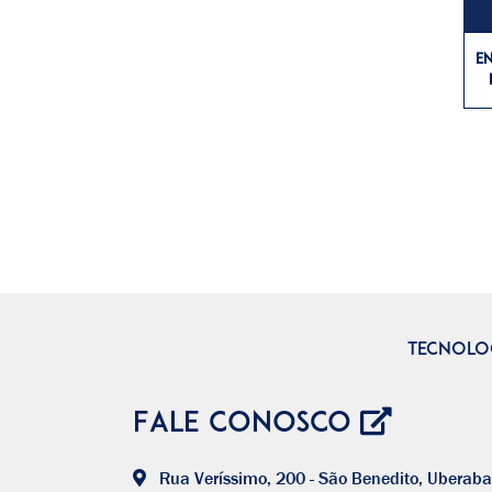
E
P
á
g
i
n
TECNOLOG
a
Fale Conosco
s
Rua Veríssimo, 200 - São Benedito, Uberaba