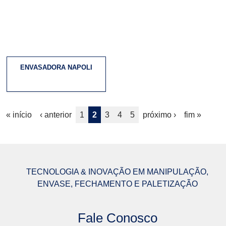
ENVASADORA NAPOLI
P
« início
‹ anterior
1
2
3
4
5
próximo ›
fim »
á
g
i
TECNOLOGIA & INOVAÇÃO EM MANIPULAÇÃO,
ENVASE, FECHAMENTO E PALETIZAÇÃO
n
a
Fale Conosco