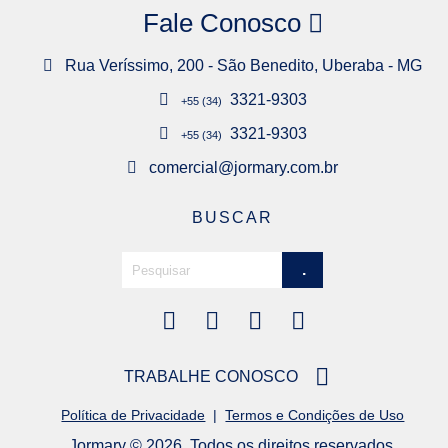
a
Fale Conosco
s
Rua Veríssimo, 200 - São Benedito, Uberaba - MG
3321-9303
+55 (34)
3321-9303
+55 (34)
comercial@jormary.com.br
BUSCAR
TRABALHE CONOSCO
Política de Privacidade
|
Termos e Condições de Uso
Jormary © 2026. Todos os direitos reservados.