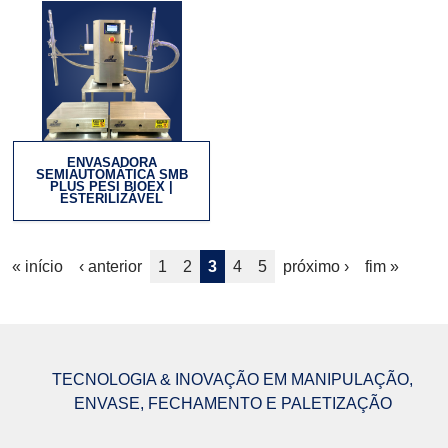
ENVASADORA
SEMIAUTOMÁTICA SMB
PLUS PESI BIOEX |
ESTERILIZÁVEL
P
« início
‹ anterior
1
2
3
4
5
próximo ›
fim »
á
g
i
TECNOLOGIA & INOVAÇÃO EM MANIPULAÇÃO,
ENVASE, FECHAMENTO E PALETIZAÇÃO
n