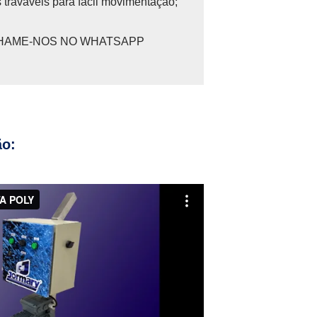
 traváveis para fácil movimentação;
HAME-NOS NO WHATSAPP
ão: