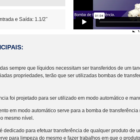
Vazão em água
onsiderando altura 7
H2O
ntrada e Saída: 1.1/2''
CIPAIS:
as sempre que líquidos necessitam ser transferidos de um tan
riadas propriedades, terão que ser utilizadas bombas de transfe
cia foi projetado para ser utilizado em modo automático e man
to em modo automático serve para a bomba de transferência m
no mesmo nível.
 dedicado para efetuar transferência de qualquer produto de 
erve para limpeza do mesmo e fazer trabalhos em que o produt