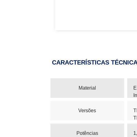
CARACTERÍSTICAS TÉCNIC
Material
E
I
e
Versões
T
T
T
Potências
1