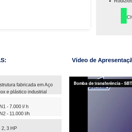
Rodízios
C
AS:
Vídeo de Apresentaç
strutura fabricada em Aço
nox e plástico industrial
special
N1 - 7.000 l/ h
N2 - 11.000 l/h
N3 - 13.000 l/h
, 2, 3 HP