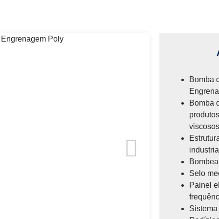
Bomba d
Engrena
Bomba d
produtos
viscosos
Estrutur
industria
Bombeam
Selo me
Painel e
frequênc
Sistema 