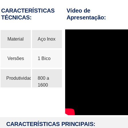
CARACTERÍSTICAS
Vídeo de
TÉCNICAS:
Apresentação:
Material
Aço Inox
Versões
1 Bico
Produtividade
800 a
1600
frascos/hora
*Depende
da
viscosidade
CARACTERÍSTICAS PRINCIPAIS:
e