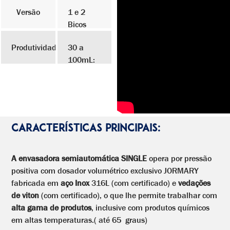
Versão
1 e 2
Bicos
Produtividade
30 a
100mL:
1000 a
1200
frascos /
hora
100 a
CARACTERÍSTICAS PRINCIPAIS:
400mL:
1200 a
1400
A envasadora semiautomática SINGLE
opera por pressão
frascos /
positiva com dosador volumétrico exclusivo JORMARY
hora
fabricada em
aço Inox
316L (com certificado) e
vedações
Potes
de viton
(com certificado), o que lhe permite trabalhar com
100 a
alta gama de produtos
, inclusive com produtos químicos
200g:
em altas temperaturas.( até 65 graus)