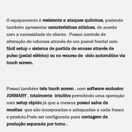
1500 a
1800
potes /
O equipamento é
resistente a ataques químicos
, podendo
hora
também apresentar
características atóxicas
, de acordo
Frasco
com a necessidade do cliente. Possui controle de
1L: 500 a
alteração de volumes através de um painel frontal com
700
fácil setup
e
sistema de partida de envase através de
frascos /
pulso (pedal elétrico) ou no recurso de ciclo automático via
hora
touch screen.
Frasco
2L: 350 a
550
frascos /
Possui também
tela touch screen
, com
software exclusivo
hora
JORMARY
,
totalmente intuitivo
permitindo uma operação
Galão 5L:
com
setup rápido
já que a mesma
possui salva de
100 a
receitas
que são incorporadas e adequadas a cada frasco
150
e produto.Pode ser configurada para
contagem de
galões /
produção separada por turno .
hora