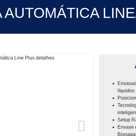
AUTOMÁTICA LINE
Envasad
líquidos
Posicio
Tecnolo
intelige
Setup R
Envase d
Bisnaga