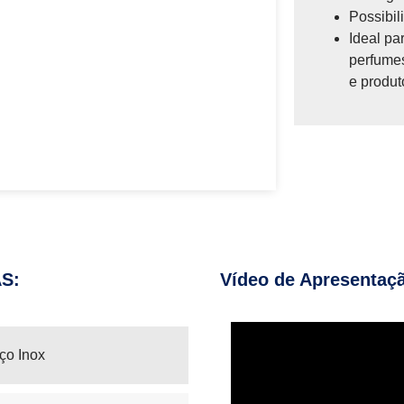
Possibil
Ideal pa
perfumes
e produt
AS:
Vídeo de Apresentaç
ço Inox