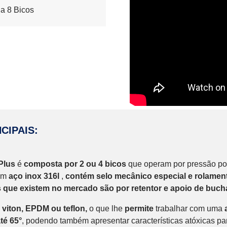
 a 8 Bicos
CIPAIS:
 Plus
é
composta por 2 ou 4 bicos
que operam por pressão po
 em
aço inox 316l
,
contém selo mecânico especial e rolament
s que existem no mercado são por retentor e apoio de buch
m
viton,
EPDM ou teflon,
o que lhe
permite
trabalhar com uma
té 65°
, podendo também apresentar características atóxicas par