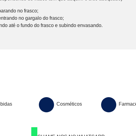
arando no frasco;
trando no gargalo do frasco;
do até o fundo do frasco e subindo envasando.
bidas
Cosméticos
Farmacê