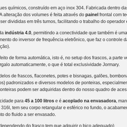
aques químicos, construído em aço inox 304. Fabricada dentro d
 A alteração dos volumes é feita através do
painel
frontal com t
er divididas em três turnos, facilitando o trabalho do operador
 da
indústria 4.0
, permitindo a conectividade que também é uma
mento do inversor de frequência eletrônico, que faz o controle 
ção).
feito de forma automática, isto é, no setup dos frascos, a parte 
rgalo automaticamente, o que é total exclusividade Jormary.
los de frascos, flaconetes, potes e bisnagas, galões, bombo
os) padronizados e diversos modelos de ponteiras, especialm
 ponteiras podem ser adquiridas dentro do nosso quadro de aces
cidade para
45 a 100 litros
e é
acoplado na envasadora
, man
 316l, tem seu corpo retangular e esférico no fundo, o acabamen
nto do fluido a ser envasado.
dependendo do frasco tem que adquirir o bico adequado)